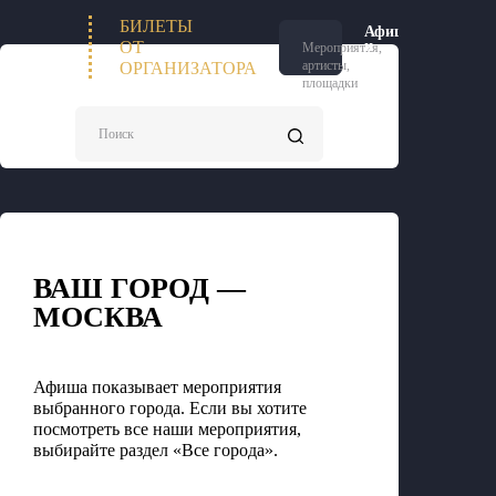
БИЛЕТЫ
Афиша
П
и
ОТ
Мероприятия,
билеты
артисты,
ОРГАНИЗАТОРА
площадки
Поиск
ВАШ ГОРОД —
МОСКВА
Афиша показывает мероприятия
выбранного города. Если вы хотите
посмотреть все наши мероприятия,
выбирайте раздел «Все города».