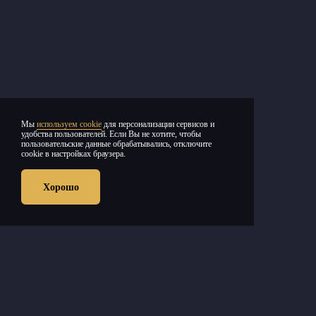
Мы
используем cookie
для персонализации сервисов и
удобства пользователей. Если Вы не хотите, чтобы
пользовательские данные обрабатывались, отключите
cookie в настройках браузера.
SHAMAN
ПОЛИНА
SOPRANO
26
15
08
ГАГАРИНА
ТУРЕЦКОГО
19:00,
ОКТ
НОЯ
ДЕК
Хорошо
Воронеж,
19:00,
19:00,
2026
2026
2026
МТС Live
Воронеж, СК
Воронеж,
Холл
«Юбилейный»
Воронежский
концертный
2500
2800
от
c
от
c
зал
1800
от
c