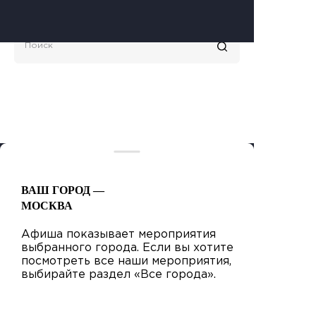
Поиск
ВАШ ГОРОД —
МОСКВА
Афиша показывает мероприятия
выбранного города. Если вы хотите
посмотреть все наши мероприятия,
выбирайте раздел «Все города».