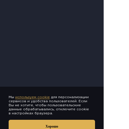
2500
от
c
Мы
используем cookie
для персонализации
сервисов и удобства пользователей. Если
Вы не хотите, чтобы пользовательские
данные обрабатывались, отключите cookie
в настройках браузера.
Хорошо