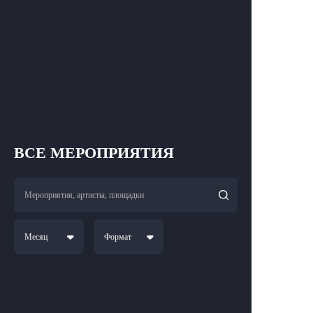
ВСЕ МЕРОПРИЯТИЯ
Месяц
Формат
12+