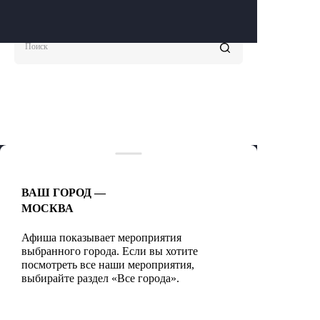
Поиск
ВАШ ГОРОД —
МОСКВА
Афиша показывает мероприятия
выбранного города. Если вы хотите
посмотреть все наши мероприятия,
выбирайте раздел «Все города».