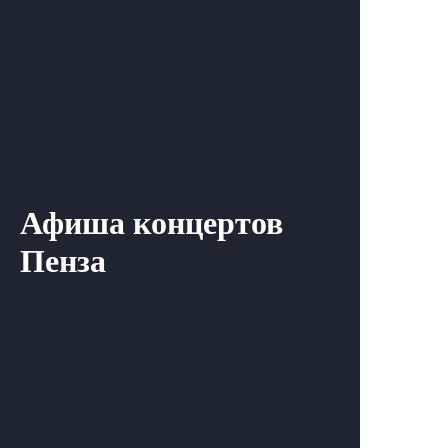
Афиша концертов
Пенза