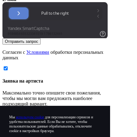
Отправить запрос
Согласен с
Условиями
обработки персональных
данных
Заявка на артиста
Максимально точно опишите свои пожелания,
чтобы мы могли вам предложить наиболее
подходящий вариант.
Мы
используем cookie
для персонализации сервисов и
Информация о мероприятии
удобства пользователей. Если Вы не хотите, чтобы
пользовательские данные обрабатывались, отключите
cookie в настройках браузера.