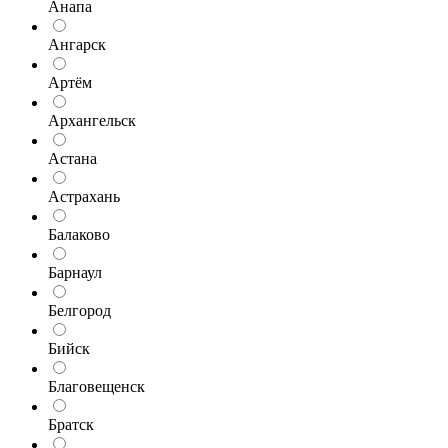
Анапа
Ангарск
Артём
Архангельск
Астана
Астрахань
Балаково
Барнаул
Белгород
Бийск
Благовещенск
Братск