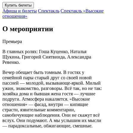
Купить билеты
Афиша и билеты
Спектакль
Спектакль «Высокие
отношения»
О мероприятии
Премьера
В главных ролях: Гоша Куценко, Наталья
Щукина, Григорий Сиятвинда, Александра
Ревенко.
Вечер обещает быть томным. В гостях у
семейной пары старый друг со своей новой
пассией — молодой, вызывающе-яркой. Милый
ужин, знакомство, разговоры. Всё так, но не т ак:
хозяйка дома и бывшая жена гостя — лучшие
подруги. Атмосфера накаляется. «Высокие
отношения» — фасад, внутри — кипящие
страсти, язвительные комментарии,
самобичующие наблюдения. Они не скажут всё
вслух. Они подумают. А мы услышим их мысли
— парадоксальные, обжигающие, смешные.