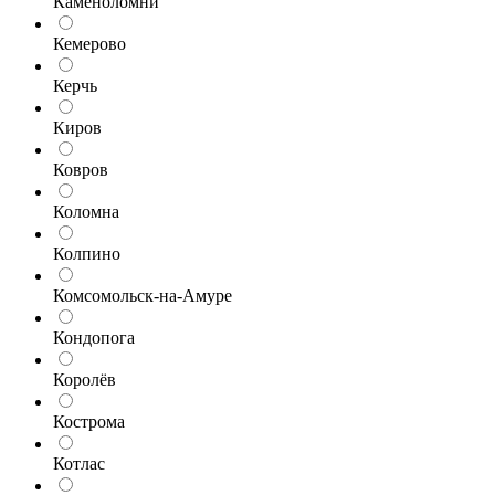
Каменоломни
Кемерово
Керчь
Киров
Ковров
Коломна
Колпино
Комсомольск-на-Амуре
Кондопога
Королёв
Кострома
Котлас