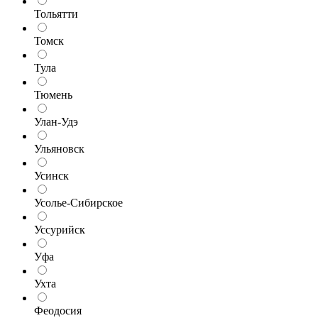
Тольятти
Томск
Тула
Тюмень
Улан-Удэ
Ульяновск
Усинск
Усолье-Сибирское
Уссурийск
Уфа
Ухта
Феодосия