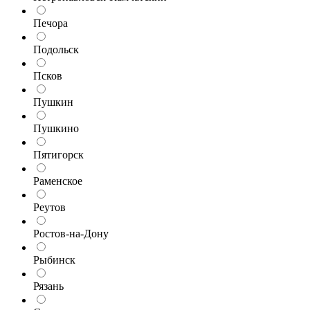
Печора
Подольск
Псков
Пушкин
Пушкино
Пятигорск
Раменское
Реутов
Ростов-на-Дону
Рыбинск
Рязань