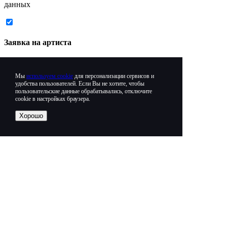
данных
Заявка на артиста
Максимально точно опишите свои пожелания,
чтобы мы могли вам предложить наиболее
Мы
используем cookie
для персонализации сервисов и
подходящий вариант.
удобства пользователей. Если Вы не хотите, чтобы
пользовательские данные обрабатывались, отключите
cookie в настройках браузера.
Информация о мероприятии
Хорошо
Какого артиста вы хотите услышать?
Дата мероприятия