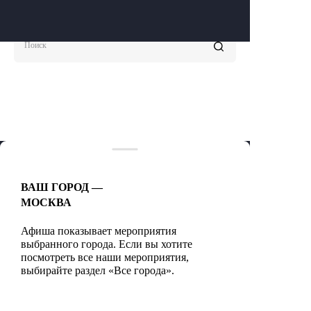
Поиск
ВАШ ГОРОД —
МОСКВА
Афиша показывает мероприятия
выбранного города. Если вы хотите
посмотреть все наши мероприятия,
выбирайте раздел «Все города».