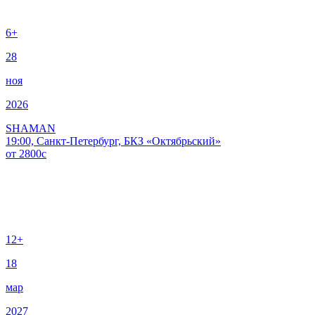
6+
28
ноя
2026
SHAMAN
19:00, Санкт-Петербург, БКЗ «Октябрьский»
от
2800
c
12+
18
мар
2027