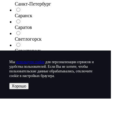
Санкт-Петербург
Саранск
Саратов
Светлогорск
Севастополь
Северодвинск
Мы
используем cookie
для персонализации сервисов и
удобства пользователей. Если Вы не хотите, чтобы
пользовательские данные обрабатывались, отключите
Сергиев Посад
cookie в настройках браузера.
Серпухов
Хорошо
Симферополь
Смоленск
Сочи
Ставрополь