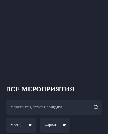
ВСЕ МЕРОПРИЯТИЯ
Месяц
Формат