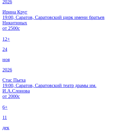
2026
Ирина Круг
19:00, Саратов, Саратовский цирк имени братьев
Никитиных
от
2500
c
12+
24
ноя
2026
Стас Пьеха
19:00, Саратов, Саратовский театр драмы им.
И.А.Слонова
от
2000
c
6+
11
дек