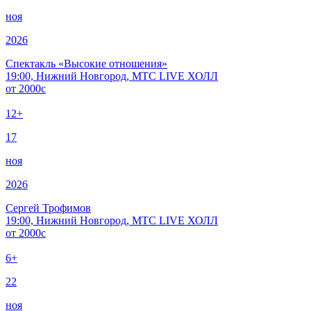
ноя
2026
Спектакль «Высокие отношения»
19:00, Нижний Новгород, МТС LIVE ХОЛЛ
от
2000
c
12+
17
ноя
2026
Сергей Трофимов
19:00, Нижний Новгород, МТС LIVE ХОЛЛ
от
2000
c
6+
22
ноя