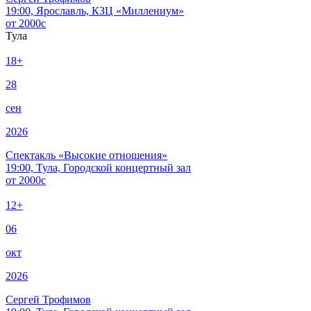
19:00, Ярославль, КЗЦ «Миллениум»
от
2000
c
Тула
18+
28
сен
2026
Спектакль «Высокие отношения»
19:00, Тула, Городской концертный зал
от
2000
c
12+
06
окт
2026
Сергей Трофимов