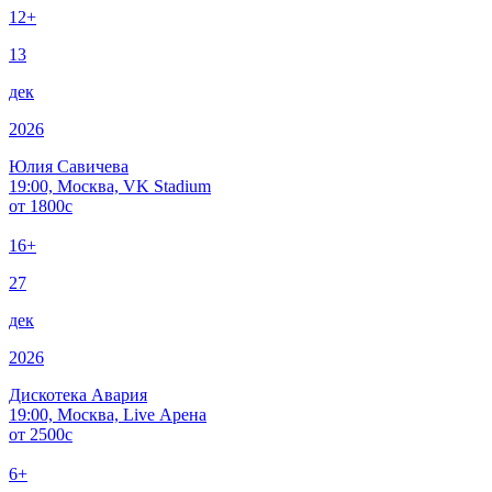
12+
13
дек
2026
Юлия Савичева
19:00, Москва, VK Stadium
от
1800
c
16+
27
дек
2026
Дискотека Авария
19:00, Москва, Live Арена
от
2500
c
6+