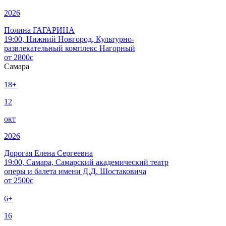
2026
Полина ГАГАРИНА
19:00, Нижний Новгород, Культурно-
развлекательный комплекс Нагорный
от
2800
c
Самара
18+
12
окт
2026
Дорогая Елена Сергеевна
19:00, Самара, Самарский академический театр
оперы и балета имени Д.Д. Шостаковича
от
2500
c
6+
16