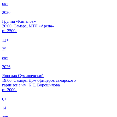
окт
2026
Группа «Кипелов»
20:00, Самара, МТЛ «Арена»
от
2500
c
12+
25
окт
2026
Ярослав Сумишевский
19:00, Самара, Дом офицеров самарского
гарнизона им. К.Е. Ворошилова
от
2000
c
6+
14
дек