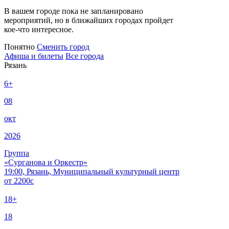
В вашем городе пока не запланировано
мероприятий, но в ближайших городах пройдет
кое-что интересное.
Понятно
Сменить город
Афиша и билеты
Все города
Рязань
6+
08
окт
2026
Группа
«Сурганова и Оркестр»
19:00, Рязань, Муниципальный культурный центр
от
2200
c
18+
18