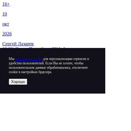
16+
10
окт
2026
Сергей Лазарев
19:00, Санкт-Петербург, СКА Арена
от
2500
c
Мы
используем cookie
для персонализации сервисов и
удобства пользователей. Если Вы не хотите, чтобы
16+
пользовательские данные обрабатывались, отключите
cookie в настройках браузера.
11
Хорошо
окт
2026
Сергей Лазарев
19:00, Санкт-Петербург, СКА Арена
от
2500
c
6+