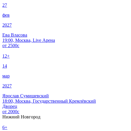
27
фев
2027
Ева Власова
19:00, Москва, Live Арена
от
2500
c
12+
14
мар
2027
Ярослав Сумишевский
18:00, Москва, Государственный Кремлёвский
Дворец
от
2000
c
Нижний Новгород
6+