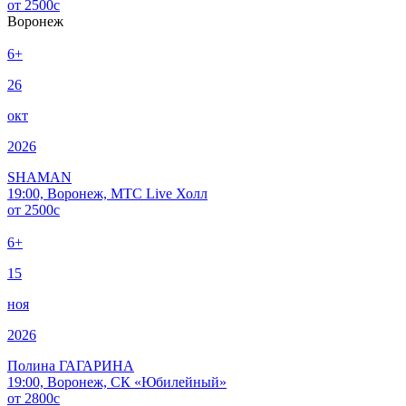
от
2500
c
Воронеж
6+
26
окт
2026
SHAMAN
19:00, Воронеж, МТС Live Холл
от
2500
c
6+
15
ноя
2026
Полина ГАГАРИНА
19:00, Воронеж, СК «Юбилейный»
от
2800
c