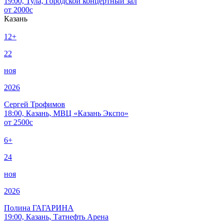
19:00, Тула, Городской концертный зал
от
2000
c
Казань
12+
22
ноя
2026
Сергей Трофимов
18:00, Казань, МВЦ «Казань Экспо»
от
2500
c
6+
24
ноя
2026
Полина ГАГАРИНА
19:00, Казань, Татнефть Арена