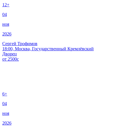
12+
04
ноя
2026
Сергей Трофимов
18:00, Москва, Государственный Кремлёвский
Дворец
от
2500
c
6+
04
ноя
2026