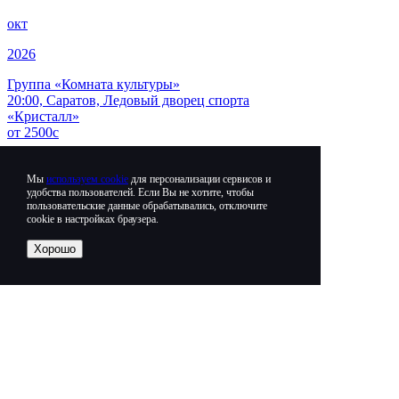
окт
2026
Группа «Комната культуры»
20:00, Саратов, Ледовый дворец спорта
«Кристалл»
от
2500
c
Мы
используем cookie
для персонализации сервисов и
удобства пользователей. Если Вы не хотите, чтобы
пользовательские данные обрабатывались, отключите
cookie в настройках браузера.
12+
Хорошо
29
окт
2026
Ярослав Сумишевский
19:00, Саратов, Дворец культуры «Россия»
от
2000
c