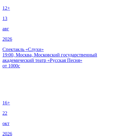
12+
13
авг
2026
Спектакль «Слухи»
19:00, Москва, Московский государственный
академический театр «Русская Песня»
от
1000
c
16+
22
окт
2026