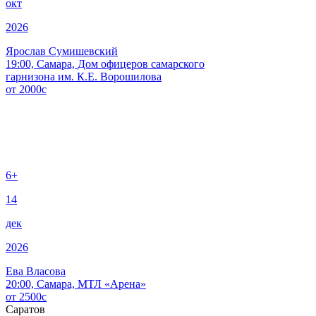
окт
2026
Ярослав Сумишевский
19:00, Самара, Дом офицеров самарского
гарнизона им. К.Е. Ворошилова
от
2000
c
6+
14
дек
2026
Ева Власова
20:00, Самара, МТЛ «Арена»
от
2500
c
Саратов