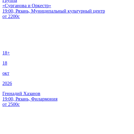
Группа
«Сурганова и Оркестр»
19:00, Рязань, Муниципальный культурный центр
от
2200
c
18+
18
окт
2026
Геннадий Хазанов
19:00, Рязань, Филармония
от
2500
c