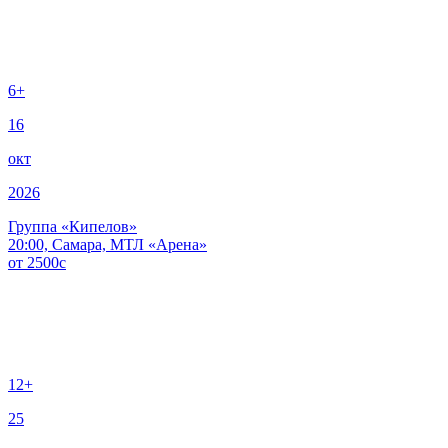
6+
16
окт
2026
Группа «Кипелов»
20:00, Самара, МТЛ «Арена»
от
2500
c
12+
25