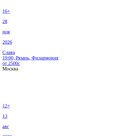
16+
28
ноя
2026
Слава
19:00, Рязань, Филармония
от
2500
c
Москва
12+
13
авг