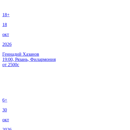
18+
18
окт
2026
Геннадий Хазанов
19:00, Рязань, Филармония
от
2500
c
6+
30
окт
2026