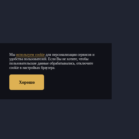
Мы
используем cookie
для персонализации сервисов и
удобства пользователей. Если Вы не хотите, чтобы
пользовательские данные обрабатывались, отключите
cookie в настройках браузера.
SHAMAN
ПОЛИНА
SOPRANO
26
15
08
ГАГАРИНА
ТУРЕЦКОГО
19:00,
ОКТ
НОЯ
ДЕК
Хорошо
Воронеж,
19:00,
19:00,
2026
2026
2026
МТС Live
Воронеж, СК
Воронеж,
Холл
«Юбилейный»
Воронежский
концертный
2500
2800
от
c
от
c
зал
1800
от
c