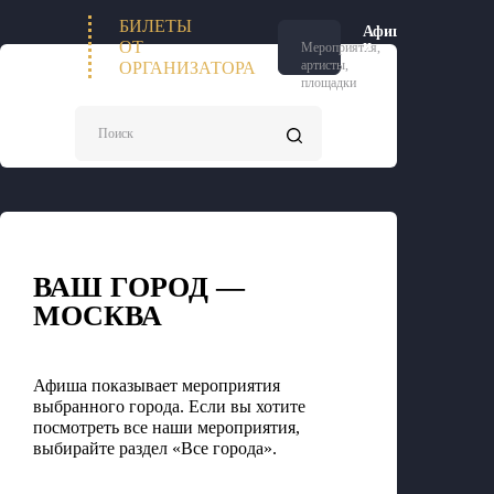
БИЛЕТЫ
Афиша
П
и
ОТ
Мероприятия,
билеты
артисты,
ОРГАНИЗАТОРА
площадки
Поиск
ВАШ ГОРОД —
МОСКВА
Афиша показывает мероприятия
выбранного города. Если вы хотите
посмотреть все наши мероприятия,
выбирайте раздел «Все города».