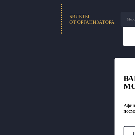
БИЛЕТЫ
Меро
ОТ ОРГАНИЗАТОРА
ВА
М
Афиш
посмо
И